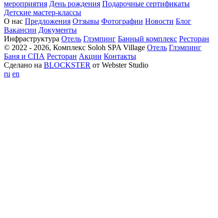
мероприятия
День рождения
Подарочные сертификаты
Детские мастер-классы
О нас
Предложения
Отзывы
Фотографии
Новости
Блог
Вакансии
Документы
Инфраструктура
Отель
Глэмпинг
Банный комплекс
Ресторан
© 2022 - 2026, Комплекс Soloh SPA Village
Отель
Глэмпинг
Баня и СПА
Ресторан
Акции
Контакты
Сделано на
BLOCKSTER
от Webster Studio
ru
en