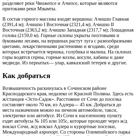
разделяют реки Чвижепсе и Ачипсе, которые являются
притоками реки Мзымты.
В состав горного массива входят вершины: Ачишхо Главная
(2391,4 м); Ачишхо I Восточная (2321,4 м); Ачишхо II
Восточная (2363,2 м); Ачишхо Западная (2317,7 м); Лошадиная
голова (2159,0 м). Горные склоны укрыты пихтовыми и
буковыми лесами, на вершинах растут луга с разнообразными
цветами, лекарственными растениями и ягодами, среди
которых встречается черника, голубика и малина. На склонах
горы водятся серны, горные козлы, косули, кабаны и даже
медведи. Из пернатых— улар, кавказский тетерев и другие.
Как добраться
Возвышенность раскинулась в Сочинском районе
Краснодарского края, недалеко от Красной Поляны. Здесь есть
ж/станция «Эсто-Садок». Расстояние от Сочи до поселка
составляет около 70 км, из Адлера— 45 км. Добраться до
места назначения можно на личном автомобиле, такси,
электричке или автобусе. Из Сочи к населенному пункту
ездят автобусы № 105 или 105с, которые проходят через ж/д
вокзал Сочи, ж/д вокзал Адлера и курортные поселки,
Международный аэропорт. Со стороны Олимпийского парка