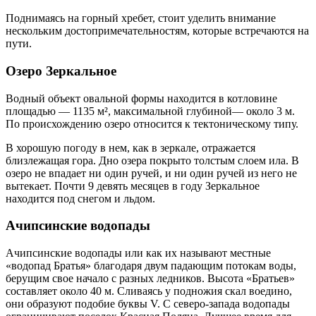
Фотографии
Поднимаясь на горный хребет, стоит уделить внимание
Новости
нескольким достопримечательностям, которые встречаются на
Блог
пути.
Вакансии
Документы
Озеро Зеркальное
Смотреть все
Сбросить
Применить
Водный объект овальной формы находится в котловине
Принять все
Настройки cookies
Смотреть предложение
Инфраструктура
площадью — 1135 м², максимальной глубиной— около 3 м.
По происхождению озеро относится к тектоническому типу.
Отель
Забронировать
Глэмпинг
В хорошую погоду в нем, как в зеркале, отражается
Банный комплекс
близлежащая гора. Дно озера покрыто толстым слоем ила. В
Ресторан
озеро не впадает ни один ручей, и ни один ручей из него не
вытекает. Почти 9 девять месяцев в году Зеркальное
Смотреть все
находится под снегом и льдом.
Развлечения
Ачипсинские водопады
Контакты
Ачипсинские водопады или как их называют местные
«водопад Братья» благодаря двум падающим потокам воды,
Связаться
берущим свое начало с разных ледников. Высота «Братьев»
составляет около 40 м. Сливаясь у подножия скал воедино,
они образуют подобие буквы V. С северо-запада водопады