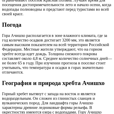
ограничивают поселок Красная Поляна. Лучшее время для
посещения достопримечательности лето и начало осени, когда
водопады полноводны и предстают перед туристами во всей
своей красе.
Социальные сети
Погода
Гора Ачишхо располагается в зоне влажного климата, где за
год количество осадков достигает 3200 мм, это является
самым высоким показателем на всей территории Российской
Федерации. Местные жители утверждают, что на горном
хребте всегда идет дождь. Толщина снежного покрова
составляет около 4,8 м. Среднее количество солнечных дней—
не более 65 в году. При изучении прогноза в поселке стоит
учитывать, что температура и осадки в горах значительно
отличаются.
География и природа хребта Ачишхо
Горный хребет вытянут с запада на восток и является
водораздельным. Он сложен из глинистых сланцев и
вулканических пород. Для ландшафта горы Ачишхо
характерны древние ледниковые формы рельефа. В
окрестностях имеются озера с водопадами. Гору Ачишхо