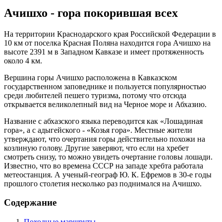
Ачишхо - гора покорившая всех
На территории Краснодарского края Российской Федерации в
10 км от поселка Красная Поляна находится гора Ачишхо на
высоте 2391 м в Западном Кавказе и имеет протяженность
около 4 км.
Вершина горы Ачишхо расположена в Кавказском
государственном заповеднике и пользуется популярностью
среди любителей пешего туризма, потому что отсюда
открывается великолепный вид на Черное море и Абхазию.
Название с абхазского языка переводится как «Лошадиная
гора», а с адыгейского - «Козья гора». Местные жители
утверждают, что очертания горы действительно похожи на
козлиную голову. Другие заверяют, что если на хребет
смотреть снизу, то можно увидеть очертание головы лошади.
Известно, что во времена СССР на западе хребта работала
метеостанция. А ученый-географ Ю. К. Ефремов в 30-е годы
прошлого столетия несколько раз поднимался на Ачишхо.
Содержание
Походные маршруты