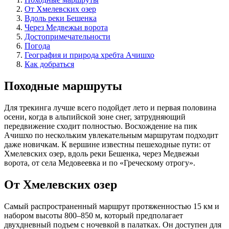
От Хмелевских озер
Вдоль реки Бешенка
Через Медвежьи ворота
Достопримечательности
Погода
География и природа хребта Ачишхо
Как добраться
Походные маршруты
Для трекинга лучше всего подойдет лето и первая половина
осени, когда в альпийской зоне снег, затрудняющий
передвижение сходит полностью. Восхождение на пик
Ачишхо по нескольким увлекательным маршрутам подходит
даже новичкам. К вершине известны пешеходные пути: от
Хмелевских озер, вдоль реки Бешенка, через Медвежьи
ворота, от села Медовеевка и по «Греческому отрогу».
От Хмелевских озер
Самый распространенный маршрут протяженностью 15 км и
набором высоты 800–850 м, который предполагает
двухдневный подъем с ночевкой в палатках. Он доступен для