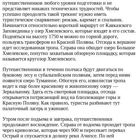
путешественников любого уровня подготовки и не
представляет никаких технических трудностей. Чтобы
успешно преодолеть такой трекинг нужно иметь
туристическое снаряжение: рюкзак, каремат и спальник.
Начинается относительно короткий маршрут от Кавказского
Заповедника у озер Хмелевского, которые входят в его состав.
Подняться на высоту 1750 м можно по горной дороге,
пользуясь трансфером из Красной Поляны. Отсюда к вершине
идет исследованная тропа. Справа она обходит озеро Большое
Хмелевское, попутно захватывая обзорную площадку, которая
называется кругозор Хмелевского.
Путешественники в течении полчаса будут двигаться по
буковому лесу и субальпийским полянам, затем перед ними
появится озеро Туманное. Обогнув его, извилистая тропа
ведет к еще более красивому и живописному озеру —
Зеркальному. Здесь есть смотровая площадка, отсюда
открывается потрясающий вид на близлежащие горы и
Красную Поляну. Как правило, туристы разбивают тут
палаточный лагерь и ужинают.
Утром после подъема и завтрака, путешественники
продолжают восхождение. Справа от водоема проходит тропа
через криволесье, которая через 900 м пересекает перевал
Острый и спускается в долину реки Ачипсе. По ней