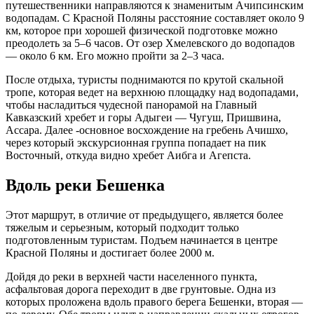
путешественники направляются к знаменитым Ачипсинским
водопадам. С Красной Поляны расстояние составляет около 9
км, которое при хорошей физической подготовке можно
преодолеть за 5–6 часов. От озер Хмелевского до водопадов
— около 6 км. Его можно пройти за 2–3 часа.
После отдыха, туристы поднимаются по крутой скальной
тропе, которая ведет на верхнюю площадку над водопадами,
чтобы насладиться чудесной панорамой на Главный
Кавказский хребет и горы Адыгеи — Чугуш, Пришвина,
Ассара. Далее -основное восхождение на гребень Ачишхо,
через который экскурсионная группа попадает на пик
Восточный, откуда видно хребет Аибга и Агепста.
Вдоль реки Бешенка
Этот маршрут, в отличие от предыдущего, является более
тяжелым и серьезным, который подходит только
подготовленным туристам. Подъем начинается в центре
Красной Поляны и достигает более 2000 м.
Дойдя до реки в верхней части населенного пункта,
Забронировать
асфальтовая дорога переходит в две грунтовые. Одна из
которых проложена вдоль правого берега Бешенки, вторая —
Отель