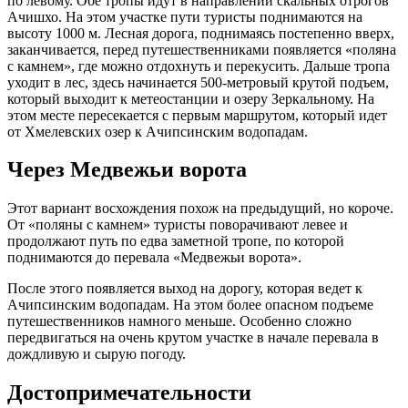
по левому. Обе тропы идут в направлении скальных отрогов
Ачишхо. На этом участке пути туристы поднимаются на
Глэмпинг
высоту 1000 м. Лесная дорога, поднимаясь постепенно вверх,
заканчивается, перед путешественниками появляется «поляна
Банный комплекс
с камнем», где можно отдохнуть и перекусить. Дальше тропа
уходит в лес, здесь начинается 500-метровый крутой подъем,
Ресторан
который выходит к метеостанции и озеру Зеркальному. На
этом месте пересекается с первым маршрутом, который идет
Предложения
от Хмелевских озер к Ачипсинским водопадам.
Услуги
Через Медвежьи ворота
Трансфер
Аренда банного комплекса
Этот вариант восхождения похож на предыдущий, но короче.
Фирменная банная программа
От «поляны с камнем» туристы поворачивают левее и
Проведение свадеб
продолжают путь по едва заметной тропе, по которой
Корпоративные мероприятия
поднимаются до перевала «Медвежьи ворота».
День рождения
Подарочные сертификаты
После этого появляется выход на дорогу, которая ведет к
Детские мастер-классы
Ачипсинским водопадам. На этом более опасном подъеме
путешественников намного меньше. Особенно сложно
Смотреть все
передвигаться на очень крутом участке в начале перевала в
дождливую и сырую погоду.
О нас
Предложения
Достопримечательности
Отзывы