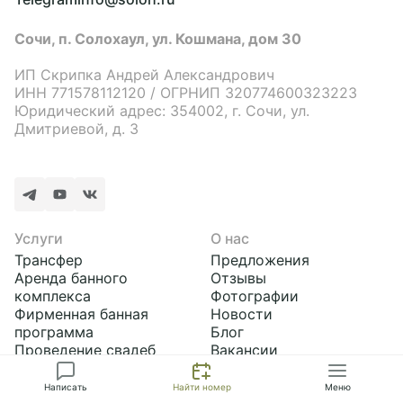
Сочи, п. Солохаул, ул. Кошмана, дом 30
ИП Скрипка Андрей Александрович
ИНН 771578112120 / ОГРНИП 320774600323223
Юридический адрес: 354002, г. Сочи, ул.
Дмитриевой, д. 3
Услуги
О нас
Трансфер
Предложения
Аренда банного
Отзывы
комплекса
Фотографии
Смотреть предложение
Фирменная банная
Новости
программа
Блог
Проведение свадеб
Вакансии
Корпоративные
Документы
Сбросить
Применить
мероприятия
Написать
Найти номер
Меню