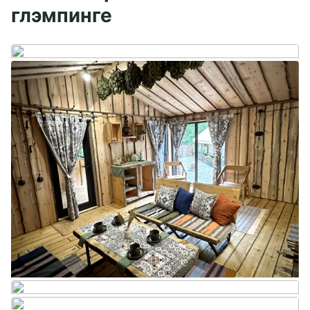
глэмпинге