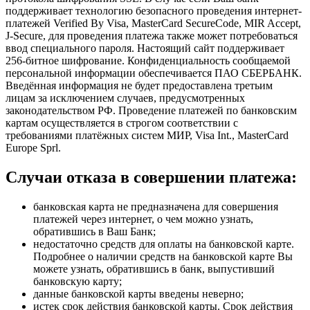
поддерживает технологию безопасного проведения интернет-
Ресторан
платежей Verified By Visa, MasterCard SecureCode, MIR Accept,
J-Secure, для проведения платежа также может потребоваться
Предложения
ввод специального пароля. Настоящий сайт поддерживает
256-битное шифрование. Конфиденциальность сообщаемой
Услуги
персональной информации обеспечивается ПАО СБЕРБАНК.
Введённая информация не будет предоставлена третьим
Трансфер
лицам за исключением случаев, предусмотренных
Аренда банного комплекса
законодательством РФ. Проведение платежей по банковским
Фирменная банная программа
картам осуществляется в строгом соответствии с
Проведение свадеб
требованиями платёжных систем МИР, Visa Int., MasterCard
Корпоративные мероприятия
Europe Sprl.
День рождения
Подарочные сертификаты
Детские мастер-классы
Случаи отказа в совершении платежа:
Смотреть все
банковская карта не предназначена для совершения
платежей через интернет, о чем можно узнать,
О нас
обратившись в Ваш Банк;
Предложения
недостаточно средств для оплаты на банковской карте.
Отзывы
Подробнее о наличии средств на банковской карте Вы
Фотографии
можете узнать, обратившись в банк, выпустивший
Новости
банковскую карту;
Блог
данные банковской карты введены неверно;
Вакансии
истек срок действия банковской карты. Срок действия