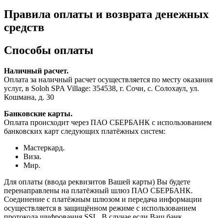
Правила оплаты и возврата денежных
средств
Способы оплаты
Наличный расчет.
Оплата за наличный расчет осуществляется по месту оказания
услуг, в Soloh SPA Village: 354538, г. Сочи, с. Солохаул, ул.
Кошмана, д. 30
Банковские карты.
Оплата происходит через ПАО СБЕРБАНК с использованием
банковских карт следующих платёжных систем:
Мастеркард.
Виза.
Забронировать
Мир.
Отель
Для оплаты (ввода реквизитов Вашей карты) Вы будете
перенаправлены на платёжный шлюз ПАО СБЕРБАНК.
Глэмпинг
Соединение с платёжным шлюзом и передача информации
осуществляется в защищённом режиме с использованием
Банный комплекс
протокола шифрования SSL. В случае если Ваш банк