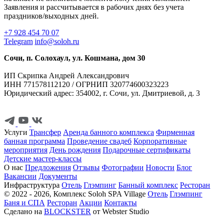
Заявления и рассчитывается в рабочих днях без учета
праздников/выходных дней.
+7 928 454 70 07
Telegram
info@soloh.ru
Сочи, п. Солохаул, ул. Кошмана, дом 30
ИП Скрипка Андрей Александрович
ИНН 771578112120 / ОГРНИП 320774600323223
Юридический адрес: 354002, г. Сочи, ул. Дмитриевой, д. 3
Услуги
Трансфер
Аренда банного комплекса
Фирменная
банная программа
Проведение свадеб
Корпоративные
мероприятия
День рождения
Подарочные сертификаты
Детские мастер-классы
О нас
Предложения
Отзывы
Фотографии
Новости
Блог
Вакансии
Документы
Инфраструктура
Отель
Глэмпинг
Банный комплекс
Ресторан
© 2022 - 2026, Комплекс Soloh SPA Village
Отель
Глэмпинг
Баня и СПА
Ресторан
Акции
Контакты
Сделано на
BLOCKSTER
от Webster Studio