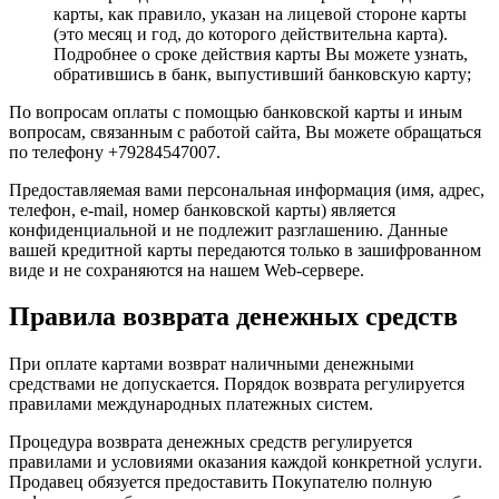
Документы
карты, как правило, указан на лицевой стороне карты
(это месяц и год, до которого действительна карта).
Смотреть все
Подробнее о сроке действия карты Вы можете узнать,
Сбросить
Применить
обратившись в банк, выпустивший банковскую карту;
Принять все
Настройки cookies
Инфраструктура
По вопросам оплаты с помощью банковской карты и иным
Отель
Забронировать
вопросам, связанным с работой сайта, Вы можете обращаться
Глэмпинг
по телефону +79284547007.
Банный комплекс
Ресторан
Предоставляемая вами персональная информация (имя, адрес,
телефон, e-mail, номер банковской карты) является
Смотреть все
конфиденциальной и не подлежит разглашению. Данные
вашей кредитной карты передаются только в зашифрованном
Развлечения
виде и не сохраняются на нашем Web-сервере.
Контакты
Правила возврата денежных средств
Связаться
При оплате картами возврат наличными денежными
средствами не допускается. Порядок возврата регулируется
правилами международных платежных систем.
Процедура возврата денежных средств регулируется
правилами и условиями оказания каждой конкретной услуги.
Продавец обязуется предоставить Покупателю полную