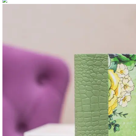
Отель
Глэмпинг
Банный комплекс
Ресторан
Предложения
Услуги
Трансфер
Аренда банного комплекса
Фирменная банная программа
Проведение свадеб
Корпоративные мероприятия
День рождения
Подарочные сертификаты
Детские мастер-классы
Смотреть все
О нас