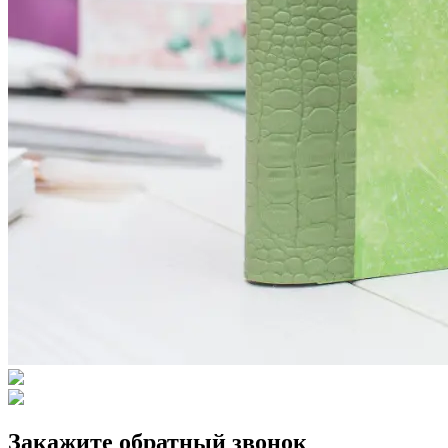
Предложения
Отзывы
Фотографии
Новости
Блог
Вакансии
Документы
Смотреть все
Сбросить
Применить
Принять все
Настройки cookies
Инфраструктура
Отель
Забронировать
Глэмпинг
Банный комплекс
Ресторан
Смотреть все
Развлечения
Контакты
Связаться
Закажите обратный звонок