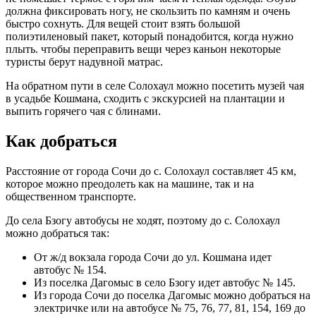
должна фиксировать ногу, не скользить по камням и очень
быстро сохнуть. Для вещей стоит взять большой
полиэтиленовый пакет, который понадобится, когда нужно
плыть. чтобы переправить вещи через каньон некоторые
туристы берут надувной матрас.
На обратном пути в селе Солохаул можно посетить музей чая
в усадьбе Кошмана, сходить с экскурсией на плантации и
выпить горячего чая с блинами.
Как добраться
Расстояние от города Сочи до с. Солохаул составляет 45 км,
которое можно преодолеть как на машине, так и на
общественном транспорте.
До села Бзогу автобусы не ходят, поэтому до с. Солохаул
можно добраться так:
От ж/д вокзала города Сочи до ул. Кошмана идет
автобус № 154.
Из поселка Дагомыс в село Бзогу идет автобус № 145.
Из города Сочи до поселка Дагомыс можно добраться на
электричке или на автобусе № 75, 76, 77, 81, 154, 169 до