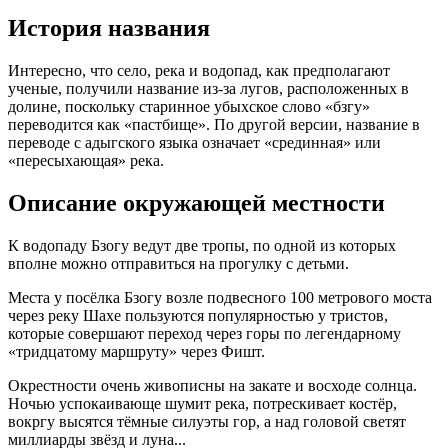
История названия
Интересно, что село, река и водопад, как предполагают
ученые, получили название из-за лугов, расположенных в
долине, поскольку старинное убыхское слово «бзгу»
переводится как «пастбище». По другой версии, название в
переводе с адыгского языка означает «срединная» или
«пересыхающая» река.
Описание окружающей местности
К водопаду Бзогу ведут две тропы, по одной из которых
вполне можно отправиться на прогулку с детьми.
Места у посёлка Бзогу возле подвесного 100 метрового моста
через реку Шахе пользуются популярностью у тристов,
которые совершают переход через горы по легендарному
«тридцатому маршруту» через Фишт.
Окрестности очень живописны на закате и восходе солнца.
Ночью успокаивающе шумит река, потрескивает костёр,
вокргу высятся тёмные силуэты гор, а над головой светят
миллиарды звёзд и луна...