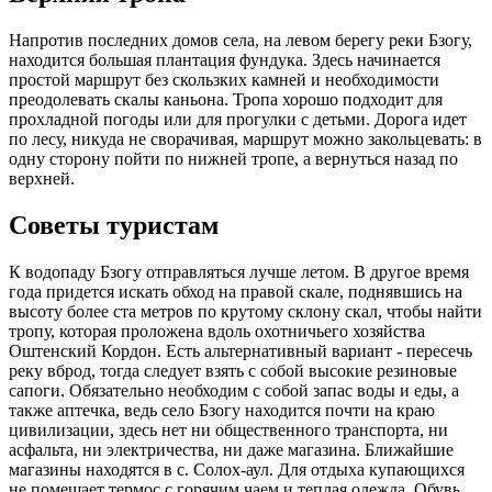
Напротив последних домов села, на левом берегу реки Бзогу,
находится большая плантация фундука. Здесь начинается
простой маршрут без скользких камней и необходимости
преодолевать скалы каньона. Тропа хорошо подходит для
прохладной погоды или для прогулки с детьми. Дорога идет
по лесу, никуда не сворачивая, маршрут можно закольцевать: в
одну сторону пойти по нижней
тропе
, а вернуться назад по
верхней.
Советы туристам
К водопаду Бзогу отправляться лучше летом. В другое время
года придется искать обход на правой скале, поднявшись на
высоту более ста метров по крутому склону
скал
, чтобы найти
тропу, которая проложена вдоль охотничьего хозяйства
Оштенский Кордон. Есть альтернативный вариант - пересечь
реку вброд, тогда следует взять с собой высокие резиновые
сапоги. Обязательно необходим с собой запас воды и еды, а
также аптечка, ведь село Бзогу находится почти на краю
цивилизации, здесь нет ни общественного транспорта, ни
асфальта, ни электричества, ни даже магазина. Ближайшие
магазины находятся в с. Солох-аул. Для отдыха купающихся
не помешает термос с горячим чаем и теплая одежда. Обувь