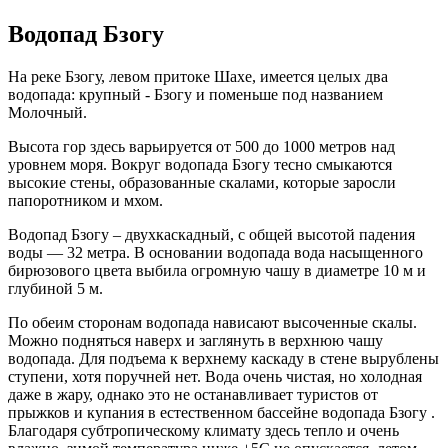
Водопад Бзогу
На реке Бзогу, левом притоке Шахе, имеется целых два
водопада: крупный - Бзогу и поменьше под названием
Молочный.
Высота гор здесь варьируется от 500 до 1000 метров над
уровнем моря. Вокруг
водопада Бзогу
тесно смыкаются
высокие стены, образованные скалами, которые заросли
папоротником и мхом.
Водопад Бзогу – двухкаскадный, с общей высотой падения
воды — 32 метра. В основании водопада вода насыщенного
бирюзового цвета выбила огромную чашу в диаметре 10 м и
глубиной 5 м.
По обеим сторонам водопада нависают высоченные скалы.
Можно подняться наверх и заглянуть в верхнюю чашу
водопада. Для подъема к верхнему каскаду в стене вырублены
ступени, хотя поручней нет. Вода очень чистая, но холодная
даже в жару, однако это не останавливает туристов от
прыжков и купания в естественном бассейне
водопада Бзогу
.
Благодаря субтропическому климату здесь тепло и очень