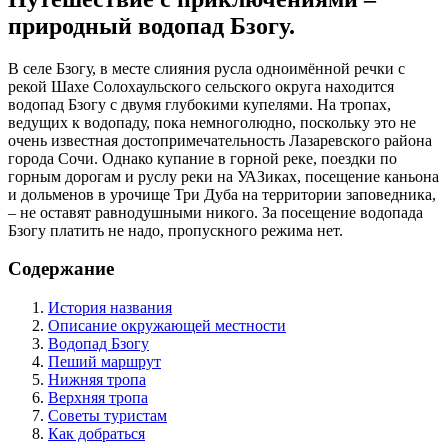
природный водопад Бзогу.
В селе Бзогу, в месте слияния русла одноимённой речки с
рекой Шахе Солохаульского сельского округа находится
водопад Бзогу с двумя глубокими купелями. На тропах,
ведущих к водопаду, пока немноголюдно, поскольку это не
очень известная достопримечательность Лазаревского района
города Сочи. Однако купание в горной реке, поездки по
горным дорогам и руслу
реки
на УАЗиках, посещение каньона
и дольменов в урочище Три Дуба на территории заповедника,
– не оставят равнодушными никого. За посещение водопада
Бзогу платить не надо, пропускного режима нет.
Содержание
История названия
Описание окружающей местности
Водопад Бзогу
Пеший маршрут
Нижняя тропа
Верхняя тропа
Советы туристам
Как добраться