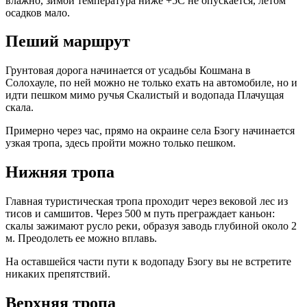
влажно, зимой температура ниже +5C не опускается, летом
осадков мало.
Пеший маршрут
Грунтовая дорога начинается от усадьбы Кошмана в
Солохауле, по ней можно не только ехать на автомобиле, но и
идти пешком мимо ручья Скалистый и водопада Плачущая
скала.
Примерно через час, прямо на окраине села Бзогу начинается
узкая тропа, здесь пройти можно только пешком.
Нижняя тропа
Главная туристическая тропа проходит через вековой лес из
тисов и самшитов. Через 500 м путь преграждает каньон:
скалы зажимают русло реки, образуя заводь глубиной около 2
м. Преодолеть ее можно вплавь.
На оставшейся части пути
к водопаду Бзогу
вы не встретите
никаких препятствий.
Верхняя тропа