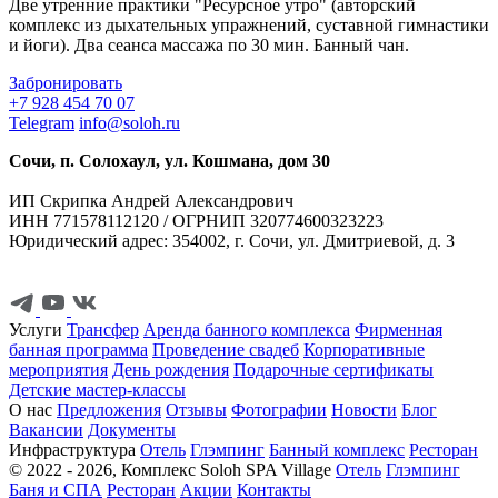
Две утренние практики "Ресурсное утро" (авторский
комплекс из дыхательных упражнений, суставной гимнастики
и йоги). Два сеанса массажа по 30 мин. Банный чан.
Забронировать
+7 928 454 70 07
Telegram
info@soloh.ru
Сочи, п. Солохаул, ул. Кошмана, дом 30
ИП Скрипка Андрей Александрович
ИНН 771578112120 / ОГРНИП 320774600323223
Юридический адрес: 354002, г. Сочи, ул. Дмитриевой, д. 3
Услуги
Трансфер
Аренда банного комплекса
Фирменная
банная программа
Проведение свадеб
Корпоративные
мероприятия
День рождения
Подарочные сертификаты
Детские мастер-классы
О нас
Предложения
Отзывы
Фотографии
Новости
Блог
Вакансии
Документы
Инфраструктура
Отель
Глэмпинг
Банный комплекс
Ресторан
© 2022 - 2026, Комплекс Soloh SPA Village
Отель
Глэмпинг
Баня и СПА
Ресторан
Акции
Контакты