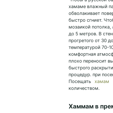
хамаме влажный па
обволакивает пове
быстро сгниет. Что
мозаикой потолка, 
до 5 метров. В сте
прогретого от 30 д
температурой 70-10
комфортная атмосфе
плохо переносит в
быстрого раскрыти
процедур. при посе
Посещать
хамам
количеством.
Хаммам в прем