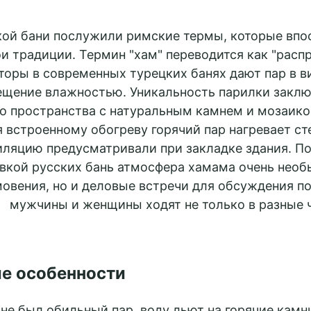
ой бани послужили римские термы, которые впо
и традиции. Термин "хам" переводится как "расп
оры в современных турецких банях дают пар в ви
ение влажностью. Уникальность парилки заклю
го пространства с натуральным камнем и мозаико
 встроенному обогреву горячий пар нагревает сте
иляцию предусматривали при закладке здания. По
вкой русских бань атмосфера хамама очень необы
мовения, но и деловые встречи для обсуждения п
мужчины и женщины ходят не только в разные ч
е особенности
не был обильный пар, воду льют на горячие камни