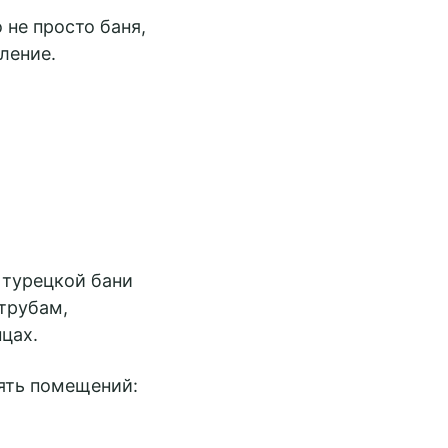
не просто баня,
ление.
 турецкой бани
 трубам,
цах.
ять помещений: