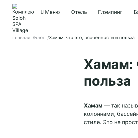
Меню
Отель
Глэмпинг
Б
Главная
Блог
Хамам: что это, особенности и польза
Хамам: 
польза
Хамам
— так назыв
колоннами, бассей
стиле. Это не прос