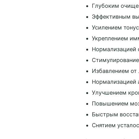
Принять 
Глубоким очище
Настройки c
Эффективным вы
Усилением тону
Укреплением им
Нормализацией с
Стимулирование
Избавлением от 
Нормализацией а
Улучшением кро
Повышением моз
Быстрым восстан
Снятием усталос