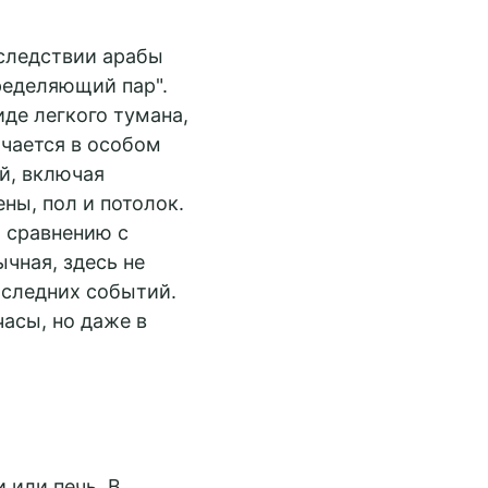
следствии арабы
ределяющий пар".
де легкого тумана,
чается в особом
й, включая
ны, пол и потолок.
 сравнению с
чная, здесь не
оследних событий.
асы, но даже в
 или печь. В