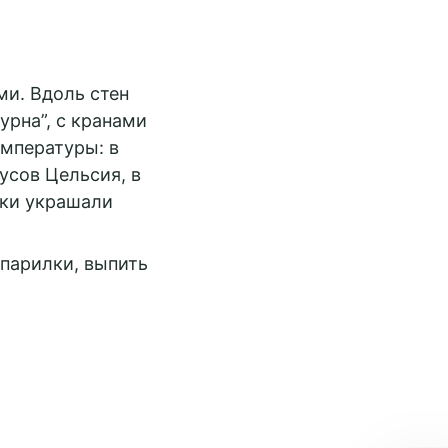
и. Вдоль стен
рна”, с кранами
емпературы: в
усов Цельсия, в
тки украшали
парилки, выпить