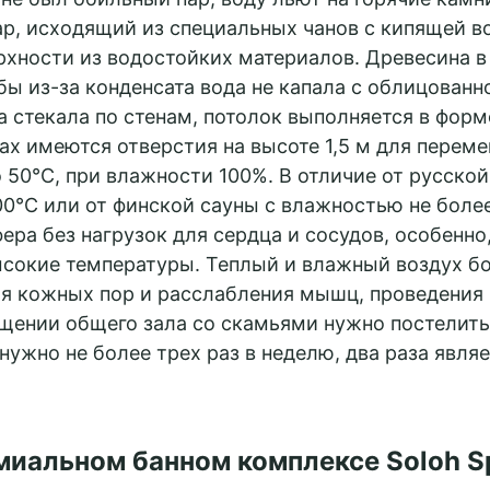
р, исходящий из специальных чанов с кипящей в
рхности из водостойких материалов. Древесина в
бы из-за конденсата вода не капала с облицованн
а стекала по стенам, потолок выполняется в фор
нах имеются отверстия на высоте 1,5 м для перем
о 50°C, при влажности 100%. В отличие от русской
0°C или от финской сауны с влажностью не более
ра без нагрузок для сердца и сосудов, особенно,
ысокие температуры. Теплый и влажный воздух б
я кожных пор и расслабления мышц, проведения
щении общего зала со скамьями нужно постелить 
нужно не более трех раз в неделю, два раза явл
иальном банном комплексе Soloh Sp