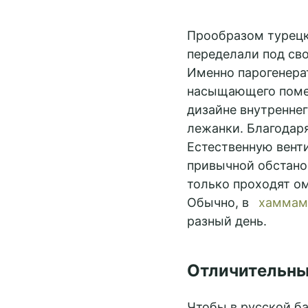
Прообразом турецк
переделали под сво
Именно парогенерат
насыщающего помещ
дизайне внутренне
лежанки. Благодаря
Естественную вент
привычной обстано
только проходят о
Обычно, в
хаммам
разный день.
Отличительны
Чтобы в русской ба