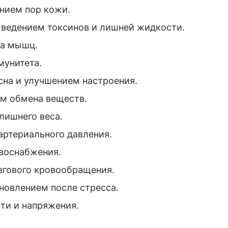
все
нием пор кожи.
ookies
ведением токсинов и лишней жидкости.
са мышц.
мунитета.
на и улучшением настроения.
м обмена веществ.
лишнего веса.
ртериального давления.
воснабжения.
гового кровообращения.
овлением после стресса.
ти и напряжения.