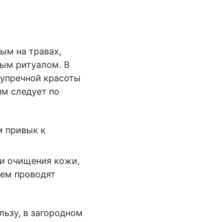
ым на травах,
ным ритуалом. В
зупречной красоты
ям следует по
м привык к
 и очищения кожи,
тем проводят
ьзу, в загородном