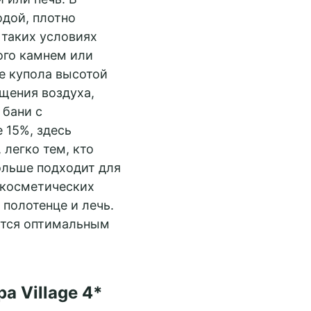
одой, плотно
 таких условиях
ого камнем или
ме купола высотой
ещения воздуха,
 бани с
 15%, здесь
 легко тем, кто
ольше подходит для
 косметических
полотенце и лечь.
яется оптимальным
a Village 4*