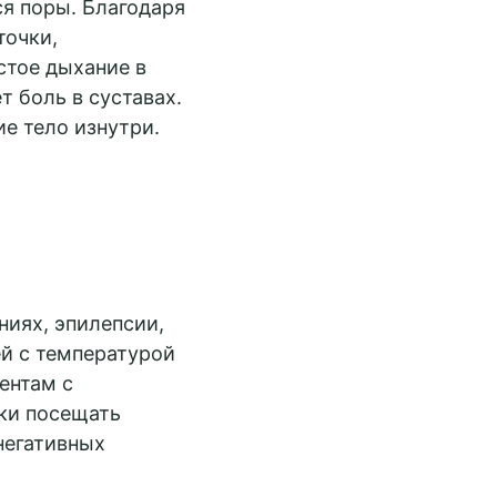
я поры. Благодаря
точки,
стое дыхание в
 боль в суставах.
е тело изнутри.
ниях, эпилепсии,
й с температурой
ентам с
ки посещать
негативных