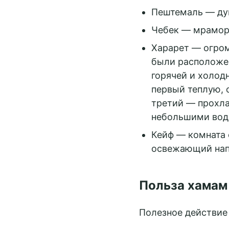
Пештемаль — ду
Чебек — мраморн
Харарет — огром
были расположен
горячей и холод
первый теплую, 
третий — прохла
небольшими вод
Кейф — комната 
освежающий напи
Польза хамам
Полезное действие 