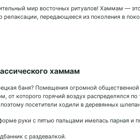
ительный мир восточных ритуалов! Хаммам — это 
о релаксации, передающееся из поколения в поко
лассического хаммам
урецкая баня? Помещения огромной общественной
м, от которого горячий воздух распределялся по
 поэтому посетители ходили в деревянных шлепан
форме руки с пятью пальцами имелась парная и п
банник с раздевалкой.