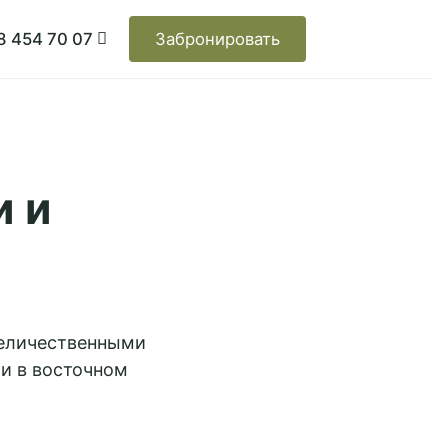
8 454 70 07
Забронировать
и и
величественными
и в восточном