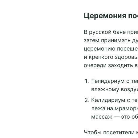
Церемония по
В русской бане при
затем принимать д
церемонию посещен
Забронировать
и крепкого здоровь
очереди заходить в
Тепидариум с те
влажному воздух
Калидариум с те
лежа на мраморн
массаж — это об
Чтобы посетители 