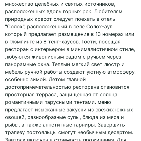
множество целебных и святых источников,
расположенных вдоль горных рек. Любителям
природных красот следует поехать в отель
"Солох", расположенный в селе Солох-аул,
который предлагает размещение в 13 номерах или
в глэмпинге из 8 тент-хаусов. Гости, посещая
ресторан с интерьером в минималистичном стиле,
любуются живописным садом с ручьем через
панорамные окна. Теплый мягкий свет люстр и
мебель ручной работы создают уютную атмосферу,
особенно зимой. Летом главной
достопримечательностью ресторана становится
просторная терраса, защищенная от солнца
романтичными парусными тентами. меню
предлагает изысканные закуски из свежих южных
овощей, разнообразные супы, блюда из мяса и
рыбы, а также аппетитные гарниры. Завершить
трапезу постояльцы смогут необычным десертом.
Завтрак включен в стоимость проживания. Для