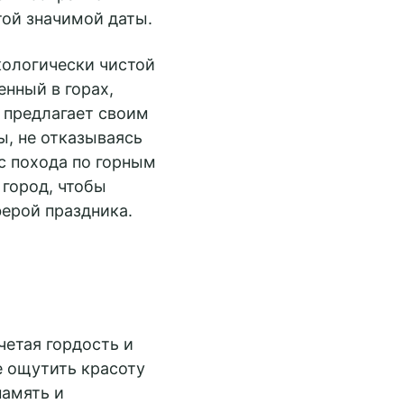
той значимой даты.
кологически чистой
енный в горах,
 предлагает своим
, не отказываясь
 с похода по горным
 город, чтобы
ерой праздника.
четая гордость и
 ощутить красоту
память и