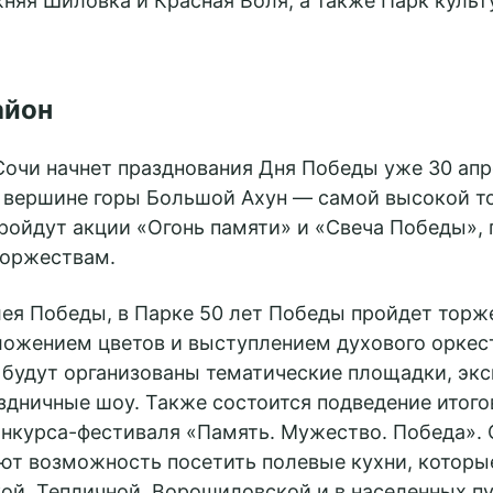
няя Шиловка и Красная Воля, а также Парк культ
айон
Сочи начнет празднования Дня Победы уже 30 апр
 вершине горы Большой Ахун — самой высокой т
ройдут акции «Огонь памяти» и «Свеча Победы», 
торжествам.
лея Победы, в Парке 50 лет Победы пройдет торж
ложением цветов и выступлением духового оркес
будут организованы тематические площадки, экс
здничные шоу. Также состоится подведение итого
нкурса-фестиваля «Память. Мужество. Победа». С
ют возможность посетить полевые кухни, которые
ой, Тепличной, Ворошиловской и в населенных пу