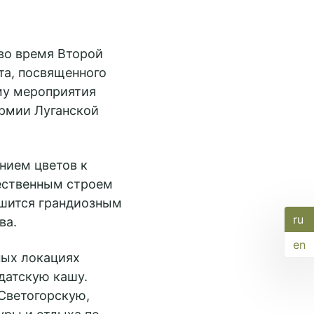
во время Второй
та, посвященного
му мероприятия
армии Луганской
нием цветов к
ественным строем
шится грандиозным
ru
ва.
en
ных локациях
датскую кашу.
Светогорскую,