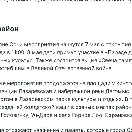
район
оне Сочи мероприятия начнутся 7 мая с открытия
да в 11:00. 8 мая дети примут участие в «Параде
ных культур. Также состоится акция «Свеча памя
 погибшим в Великой Отечественной войне.
ые мероприятия продолжатся на площади у киноте
станции Лазаревская и набережной реки Дагомыс.
том в Лазаревском парке культуры и отдыха. В т
 раздачей солдатской каши в разных местах район
 Головинку, Уч-Дере и села Горное Лоо, Барановк
ия отражают уважение и память, которые город С