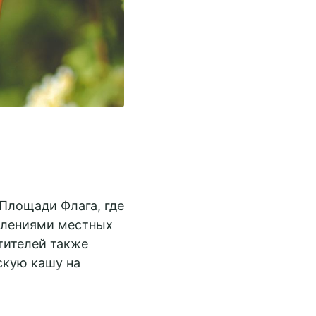
 Площади Флага, где
уплениями местных
тителей также
скую кашу на