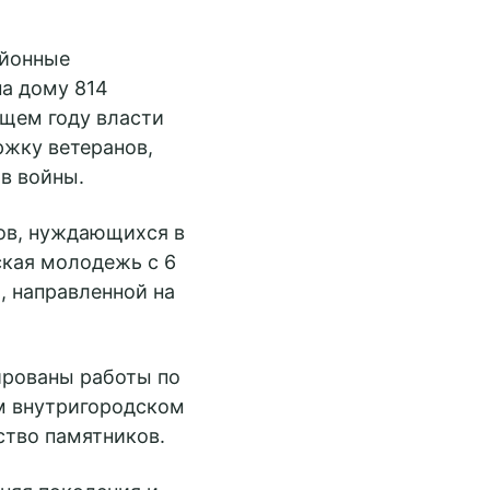
айонные
а дому 814
ущем году власти
жку ветеранов,
в войны.
нов, нуждающихся в
ская молодежь с 6
, направленной на
ированы работы по
м внутригородском
ство памятников.