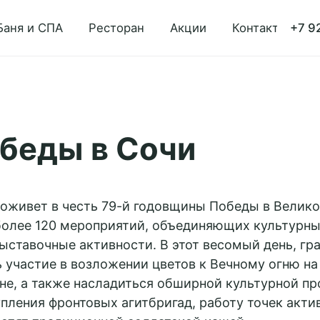
Баня и СПА
Ресторан
Акции
Контакты
+7 9
беды в Сочи
д оживет в честь 79-й годовщины Победы в Велик
более 120 мероприятий, объединяющих культурны
ыставочные активности. В этот весомый день, гр
 участие в возложении цветов к Вечному огню н
не, а также насладиться обширной культурной п
ления фронтовых агитбригад, работу точек акти