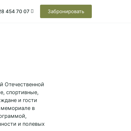
28 454 70 07
Забронировать
ой Отечественной
е, спортивные,
аждане и гости
а мемориале в
рограммой,
вности и полевых