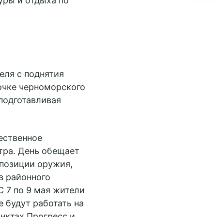
уры и отдыха по
еля с поднятия
очке черноморского
подготавливая
ественное
тра. День обещает
позиции оружия,
в районного
 7 по 9 мая жители
 будут работать на
нктах Прогресс и