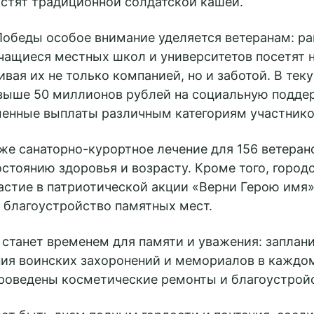
гостят традиционной солдатской кашей.
Победы особое внимание уделяется ветеранам: р
чащиеся местных школ и университетов посетят н
ивая их не только компанией, но и заботой. В тек
выше 50 миллионов рублей на социальную поддер
енные выплаты различным категориям участнико
кже санаторно-курортное лечение для 156 ветера
стоянию здоровья и возрасту. Кроме того, город
астие в патриотической акции «Верни Герою имя»
 благоустройство памятных мест.
 станет временем для памяти и уважения: заплан
ия воинских захоронений и мемориалов в каждо
 проведены косметические ремонты и благоустрой