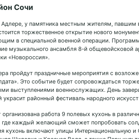
йон Сочи
в Адлере, у памятника местным жителям, павшим 
стоится торжественное открытие нового монумен
ющим в специальной военной операции. Програм
ние музыкального ансамбля 8-й общевойсковой 
ки «Новороссия».
лера пройдут праздничные мероприятия с возложе
лдата». Это событие будет сопровождаться торж
ыми выступлениями военнослужащих. День завер
все
й украсит районный фестиваль народного искусст
ookies
т организована работа 9 полевых кухонь в различ
, где каждый желающий сможет попробовать сол
я кухонь включают улицы Интернациональную и 