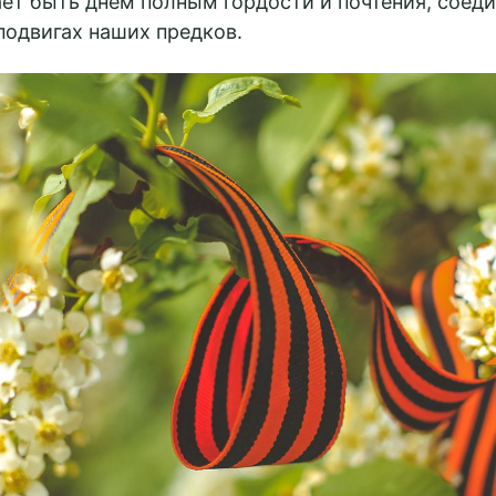
ет быть днем полным гордости и почтения, соеди
подвигах наших предков.