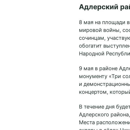
Адлерский ра
8 мая на площади 
мировой войны, со
сочинцам, участву
обогатит выступле
Народной Республи
9 мая в районе Ад
монументу «Три со
и демонстрационн
Принять 
концертом, которы
Настройки c
В течение дня буде
Адлерского района
Места расположени