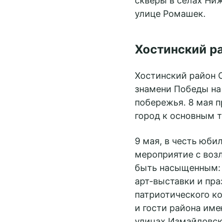
скверы в сёлах Ниж
улице Ромашек.
Хостинский р
Хостинский район 
знамени Победы на
побережья. 8 мая п
город к основным 
9 мая, в честь юби
мероприятие с воз
быть насыщенным: 
арт-выставки и пра
патриотического ко
и гости района име
улицах Измайловск