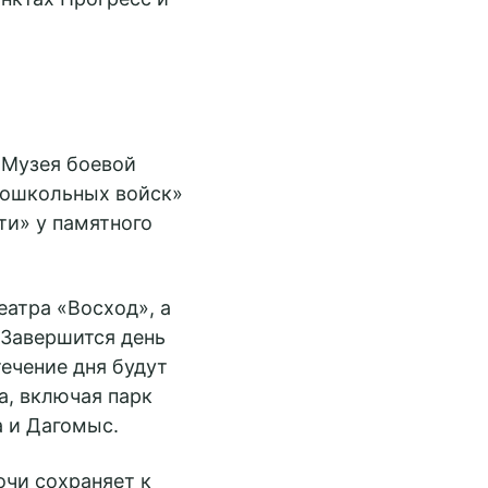
 Музея боевой
 дошкольных войск»
ти» у памятного
атра «Восход», а
 Завершится день
ечение дня будут
а, включая парк
а и Дагомыс.
очи сохраняет к